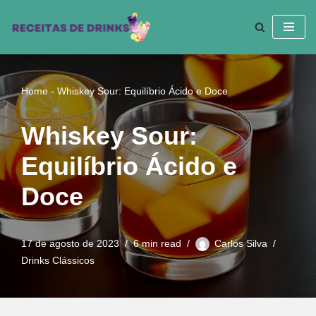
Pular
para
o
conteúdo
Home
-
Whiskey Sour: Equilíbrio Ácido e Doce
Whiskey Sour:
Equilíbrio Ácido e
Doce
17 de agosto de 2023
6 min read
Carlos Silva
Drinks Clássicos