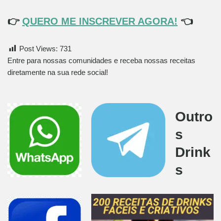
👉
QUERO ME INSCREVER AGORA!
👈
Post Views:
731
Entre para nossas comunidades e receba nossas receitas
diretamente na sua rede social!
Outro
s
Drink
s