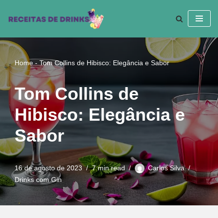
Pular
para
o
conteúdo
Home
-
Tom Collins de Hibisco: Elegância e Sabor
Tom Collins de
Hibisco: Elegância e
Sabor
16 de agosto de 2023
7 min read
Carlos Silva
Drinks com Gin