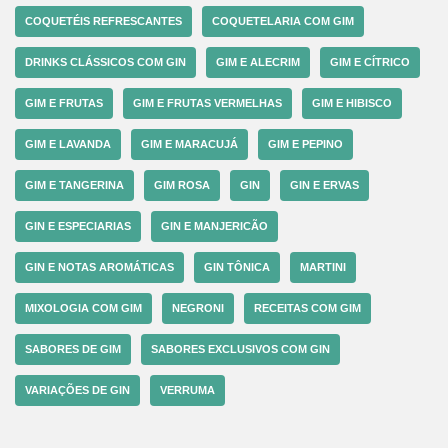
COQUETÉIS REFRESCANTES
COQUETELARIA COM GIM
DRINKS CLÁSSICOS COM GIN
GIM E ALECRIM
GIM E CÍTRICO
GIM E FRUTAS
GIM E FRUTAS VERMELHAS
GIM E HIBISCO
GIM E LAVANDA
GIM E MARACUJÁ
GIM E PEPINO
GIM E TANGERINA
GIM ROSA
GIN
GIN E ERVAS
GIN E ESPECIARIAS
GIN E MANJERICÃO
GIN E NOTAS AROMÁTICAS
GIN TÔNICA
MARTINI
MIXOLOGIA COM GIM
NEGRONI
RECEITAS COM GIM
SABORES DE GIM
SABORES EXCLUSIVOS COM GIN
VARIAÇÕES DE GIN
VERRUMA