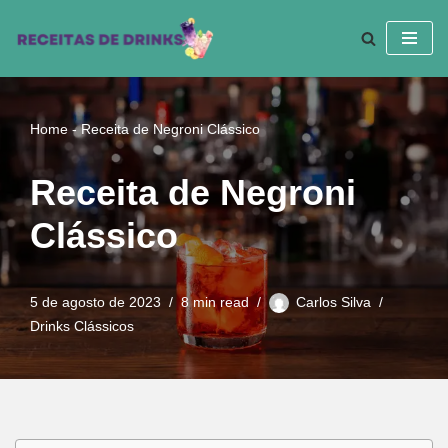
Pular
para
o
conteúdo
Home
-
Receita de Negroni Clássico
Receita de Negroni
Clássico
5 de agosto de 2023
8 min read
Carlos Silva
Drinks Clássicos