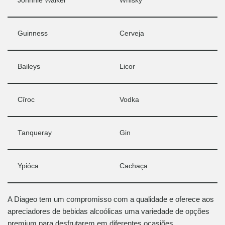
Johnnie Walker
Whisky
Guinness
Cerveja
Baileys
Licor
Cîroc
Vodka
Tanqueray
Gin
Ypióca
Cachaça
A Diageo tem um compromisso com a qualidade e oferece aos
apreciadores de bebidas alcoólicas uma variedade de opções
premium para desfrutarem em diferentes ocasiões.