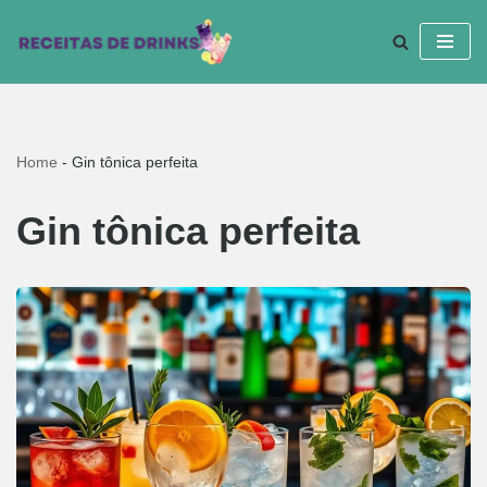
Pular
para
o
conteúdo
Home
-
Gin tônica perfeita
Gin tônica perfeita