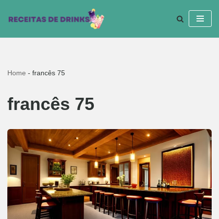
Pular
para
o
conteúdo
Home
-
francês 75
francês 75