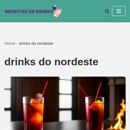
Pular
para
o
conteúdo
Home
-
drinks do nordeste
drinks do nordeste