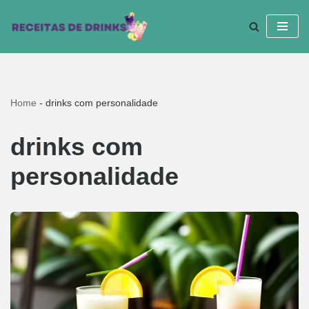
Pular
para
o
conteúdo
Home
-
drinks com personalidade
drinks com
personalidade