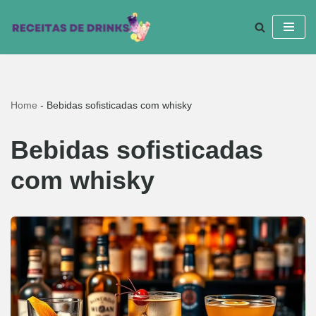
Pular
para
o
conteúdo
Home
-
Bebidas sofisticadas com whisky
Bebidas sofisticadas
com whisky