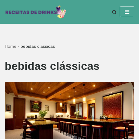
Pular
para
o
conteúdo
Home
-
bebidas clássicas
bebidas clássicas